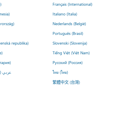
)
Français (International)
nesia)
Italiano (Italia)
rország)
Nederlands (België)
Português (Brasil)
venská republika)
Slovenski (Slovenija)
e)
Tiếng Việt (Việt Nam)
гария)
Русский (Россия)
عربي ()
ไทย (ไทย)
繁體中文 (台灣)