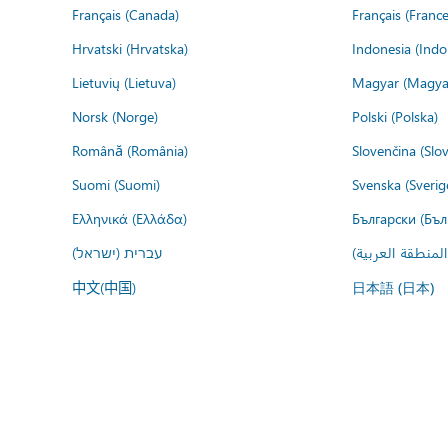
Français (Canada)
Français (France
Hrvatski (Hrvatska)
Indonesia (Indo
Lietuvių (Lietuva)
Magyar (Magya
Norsk (Norge)
Polski (Polska)
Română (România)
Slovenčina (Slo
Suomi (Suomi)
Svenska (Sverig
Ελληνικά (Ελλάδα)
Български (Бъл
المنطقة العربية
עברית (ישראל)
中文(中国)
日本語 (日本)