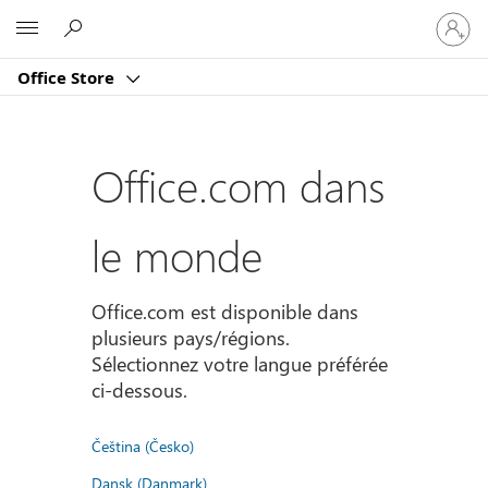
Connect
Microsoft
vous
à
Office Store
votre
compte
Office.com dans
le monde
Office.com est disponible dans
plusieurs pays/régions.
Sélectionnez votre langue préférée
ci-dessous.
Čeština (Česko)
Dansk (Danmark)