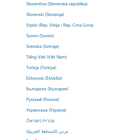
Slovenčina (Slovenská republika)
Slovenski (Slovenija)
Srpski (Rep. Srbija i Rep. Crna Gora)
Suomi (Suomi)
Svenska (Sverige)
Tiếng Việt (Việt Nam)
Türkçe (Türkiye)
Ελληνικά (Ελλάδα)
Български (България)
Русский (Россия)
Українська (Україна)
עברית (ישראל)
عربي (المنطقة العربية)