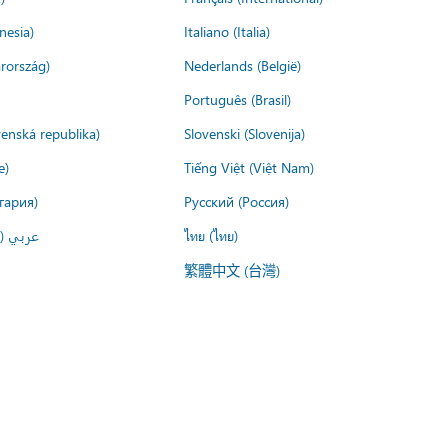
nesia)
Italiano (Italia)
rország)
Nederlands (België)
Português (Brasil)
venská republika)
Slovenski (Slovenija)
e)
Tiếng Việt (Việt Nam)
гария)
Русский (Россия)
عربي ()
ไทย (ไทย)
繁體中文 (台灣)