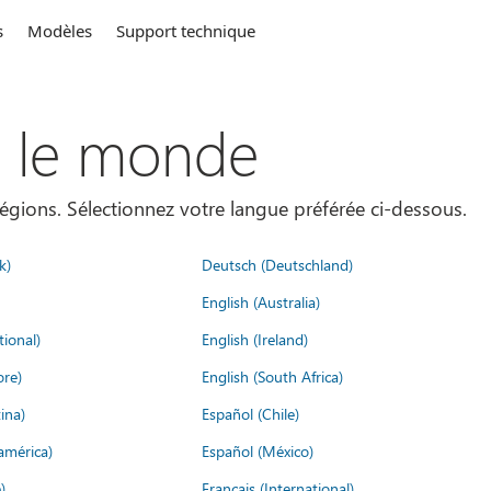
s
Modèles
Support technique
s le monde
égions. Sélectionnez votre langue préférée ci-dessous.
k)
Deutsch (Deutschland)
English (Australia)
tional)
English (Ireland)
ore)
English (South Africa)
ina)
Español (Chile)
américa)
Español (México)
)
Français (International)