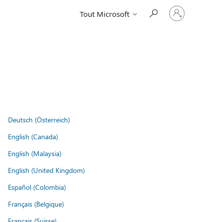
Connectez-
Tout Microsoft
vous
à
votre
compte
Deutsch (Österreich)
English (Canada)
English (Malaysia)
English (United Kingdom)
Español (Colombia)
Français (Belgique)
Français (Suisse)