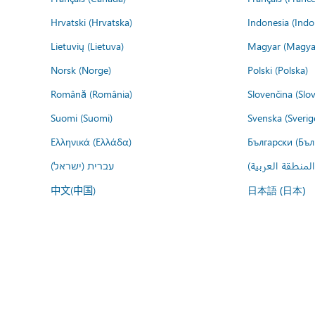
Hrvatski (Hrvatska)
Indonesia (Indo
Lietuvių (Lietuva)
Magyar (Magya
Norsk (Norge)
Polski (Polska)
Română (România)
Slovenčina (Slo
Suomi (Suomi)
Svenska (Sverig
Ελληνικά (Ελλάδα)
Български (Бъл
المنطقة العربية
עברית (ישראל)
中文(中国)
日本語 (日本)