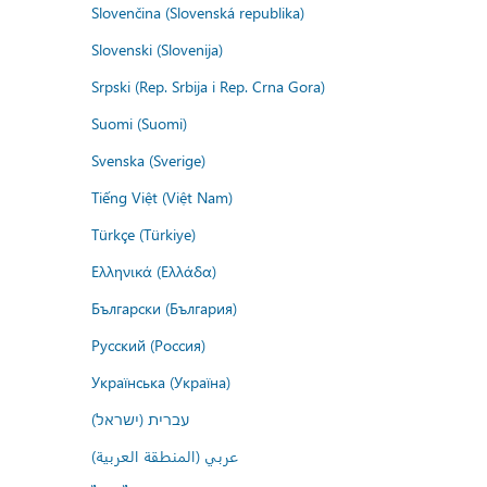
Slovenčina (Slovenská republika)
Slovenski (Slovenija)
Srpski (Rep. Srbija i Rep. Crna Gora)
Suomi (Suomi)
Svenska (Sverige)
Tiếng Việt (Việt Nam)
Türkçe (Türkiye)
Ελληνικά (Ελλάδα)
Български (България)
Русский (Россия)
Українська (Україна)
עברית (ישראל)
عربي (المنطقة العربية)