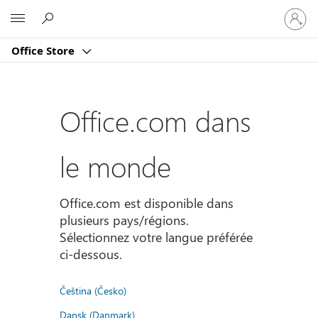
Connect
Microsoft
vous
à
Office Store
votre
compte
Office.com dans
le monde
Office.com est disponible dans
plusieurs pays/régions.
Sélectionnez votre langue préférée
ci-dessous.
Čeština (Česko)
Dansk (Danmark)