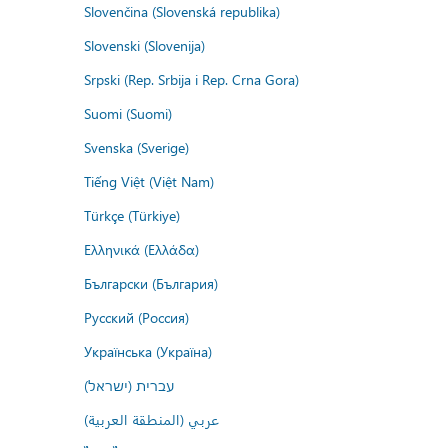
Slovenčina (Slovenská republika)
Slovenski (Slovenija)
Srpski (Rep. Srbija i Rep. Crna Gora)
Suomi (Suomi)
Svenska (Sverige)
Tiếng Việt (Việt Nam)
Türkçe (Türkiye)
Ελληνικά (Ελλάδα)
Български (България)
Русский (Россия)
Українська (Україна)
עברית (ישראל)
عربي (المنطقة العربية)