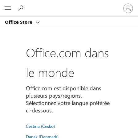
Connect
Microsoft
vous
à
Office Store
votre
compte
Office.com dans
le monde
Office.com est disponible dans
plusieurs pays/régions.
Sélectionnez votre langue préférée
ci-dessous.
Čeština (Česko)
Dansk (Danmark)