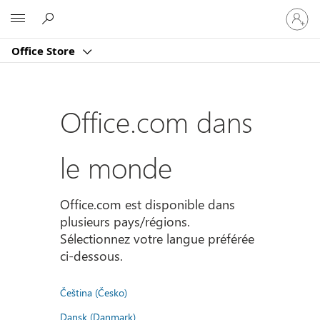
Connect
Microsoft
vous
à
Office Store
votre
compte
Office.com dans
le monde
Office.com est disponible dans
plusieurs pays/régions.
Sélectionnez votre langue préférée
ci-dessous.
Čeština (Česko)
Dansk (Danmark)