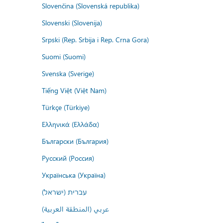
Slovenčina (Slovenská republika)
Slovenski (Slovenija)
Srpski (Rep. Srbija i Rep. Crna Gora)
Suomi (Suomi)
Svenska (Sverige)
Tiếng Việt (Việt Nam)
Türkçe (Türkiye)
Ελληνικά (Ελλάδα)
Български (България)
Русский (Россия)
Українська (Україна)
עברית (ישראל)
عربي (المنطقة العربية)