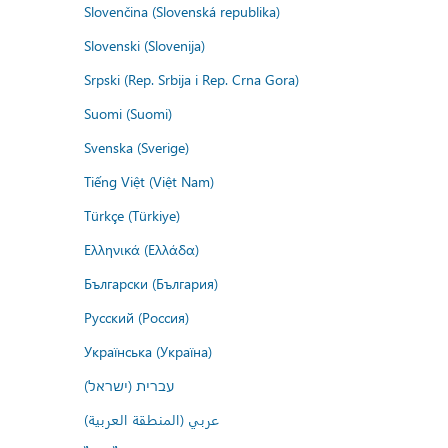
Slovenčina (Slovenská republika)
Slovenski (Slovenija)
Srpski (Rep. Srbija i Rep. Crna Gora)
Suomi (Suomi)
Svenska (Sverige)
Tiếng Việt (Việt Nam)
Türkçe (Türkiye)
Ελληνικά (Ελλάδα)
Български (България)
Русский (Россия)
Українська (Україна)
עברית (ישראל)
عربي (المنطقة العربية)