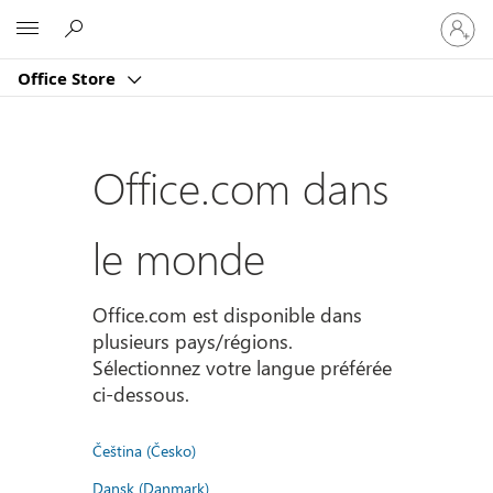
Connect
Microsoft
vous
à
Office Store
votre
compte
Office.com dans
le monde
Office.com est disponible dans
plusieurs pays/régions.
Sélectionnez votre langue préférée
ci-dessous.
Čeština (Česko)
Dansk (Danmark)