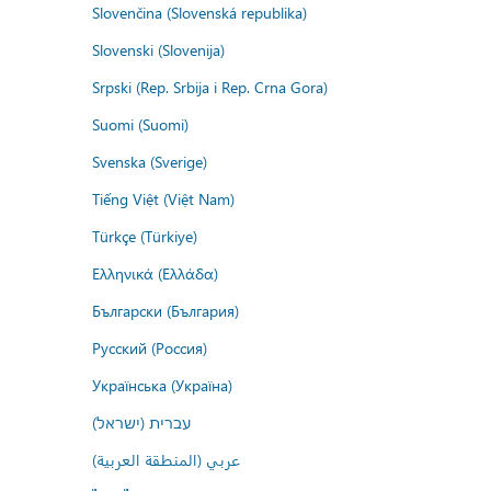
Slovenčina (Slovenská republika)
Slovenski (Slovenija)
Srpski (Rep. Srbija i Rep. Crna Gora)
Suomi (Suomi)
Svenska (Sverige)
Tiếng Việt (Việt Nam)
Türkçe (Türkiye)
Ελληνικά (Ελλάδα)
Български (България)
Русский (Россия)
Українська (Україна)
עברית (ישראל)
عربي (المنطقة العربية)