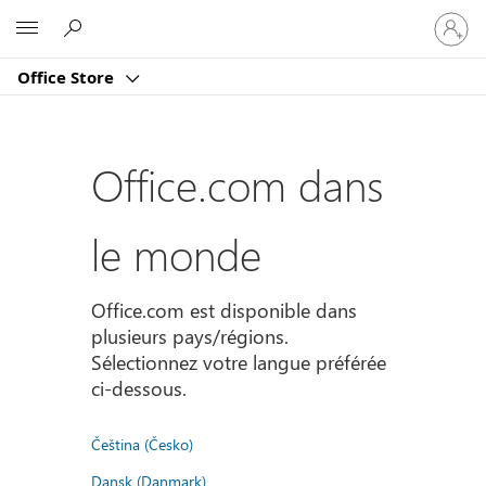
Connect
Microsoft
vous
à
Office Store
votre
compte
Office.com dans
le monde
Office.com est disponible dans
plusieurs pays/régions.
Sélectionnez votre langue préférée
ci-dessous.
Čeština (Česko)
Dansk (Danmark)