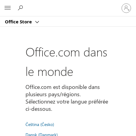
Connect
Microsoft
vous
à
Office Store
votre
compte
Office.com dans
le monde
Office.com est disponible dans
plusieurs pays/régions.
Sélectionnez votre langue préférée
ci-dessous.
Čeština (Česko)
Dansk (Danmark)