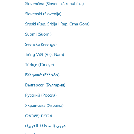
Slovenčina (Slovenská republika)
Slovenski (Slovenija)
Srpski (Rep. Srbija i Rep. Crna Gora)
Suomi (Suomi)
Svenska (Sverige)
Tiếng Việt (Việt Nam)
Türkçe (Türkiye)
Ελληνικά (Ελλάδα)
Български (България)
Русский (Россия)
Українська (Україна)
עברית (ישראל)
عربي (المنطقة العربية)