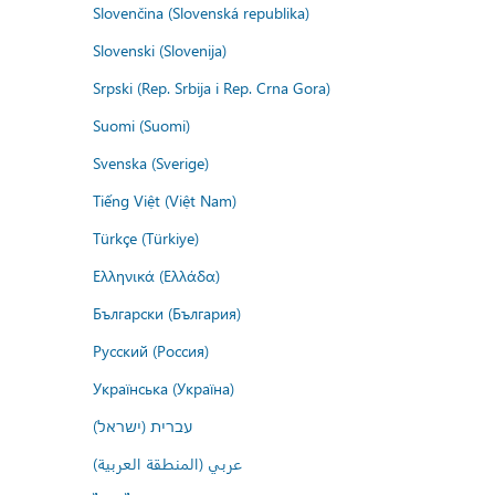
Slovenčina (Slovenská republika)
Slovenski (Slovenija)
Srpski (Rep. Srbija i Rep. Crna Gora)
Suomi (Suomi)
Svenska (Sverige)
Tiếng Việt (Việt Nam)
Türkçe (Türkiye)
Ελληνικά (Ελλάδα)
Български (България)
Русский (Россия)
Українська (Україна)
עברית (ישראל)
عربي (المنطقة العربية)