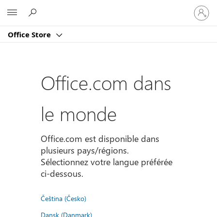
Connect
Microsoft
vous
à
Office Store
votre
compte
Office.com dans
le monde
Office.com est disponible dans
plusieurs pays/régions.
Sélectionnez votre langue préférée
ci-dessous.
Čeština (Česko)
Dansk (Danmark)