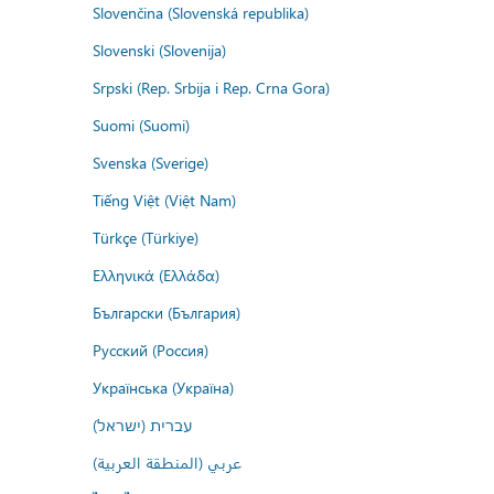
Slovenčina (Slovenská republika)
Slovenski (Slovenija)
Srpski (Rep. Srbija i Rep. Crna Gora)
Suomi (Suomi)
Svenska (Sverige)
Tiếng Việt (Việt Nam)
Türkçe (Türkiye)
Ελληνικά (Ελλάδα)
Български (България)
Русский (Россия)
Українська (Україна)
עברית (ישראל)
عربي (المنطقة العربية)