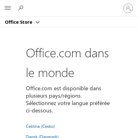
Connect
Microsoft
vous
à
Office Store
votre
compte
Office.com dans
le monde
Office.com est disponible dans
plusieurs pays/régions.
Sélectionnez votre langue préférée
ci-dessous.
Čeština (Česko)
Dansk (Danmark)