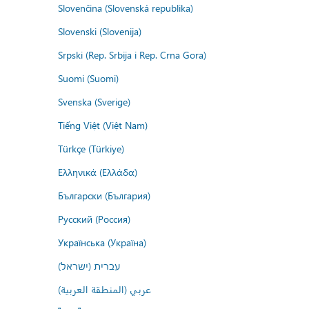
Slovenčina (Slovenská republika)
Slovenski (Slovenija)
Srpski (Rep. Srbija i Rep. Crna Gora)
Suomi (Suomi)
Svenska (Sverige)
Tiếng Việt (Việt Nam)
Türkçe (Türkiye)
Ελληνικά (Ελλάδα)
Български (България)
Русский (Россия)
Українська (Україна)
עברית (ישראל)
عربي (المنطقة العربية)