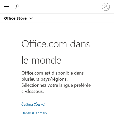
Connect
Microsoft
vous
à
Office Store
votre
compte
Office.com dans
le monde
Office.com est disponible dans
plusieurs pays/régions.
Sélectionnez votre langue préférée
ci-dessous.
Čeština (Česko)
Dansk (Danmark)