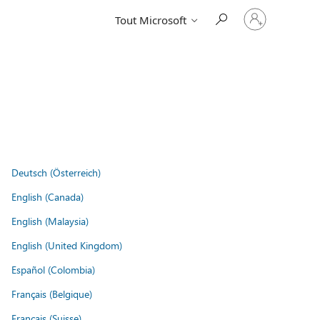
Connectez-
Tout Microsoft
vous
à
votre
compte
Deutsch (Österreich)
English (Canada)
English (Malaysia)
English (United Kingdom)
Español (Colombia)
Français (Belgique)
Français (Suisse)