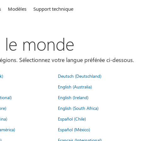
s
Modèles
Support technique
s le monde
égions. Sélectionnez votre langue préférée ci-dessous.
k)
Deutsch (Deutschland)
English (Australia)
tional)
English (Ireland)
ore)
English (South Africa)
ina)
Español (Chile)
américa)
Español (México)
)
Français (International)