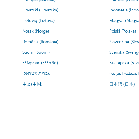
Hrvatski (Hrvatska)
Indonesia (Indo
Lietuvių (Lietuva)
Magyar (Magya
Norsk (Norge)
Polski (Polska)
Română (România)
Slovenčina (Slo
Suomi (Suomi)
Svenska (Sverig
Ελληνικά (Ελλάδα)
Български (Бъл
المنطقة العربية
עברית (ישראל)
中文(中国)
日本語 (日本)