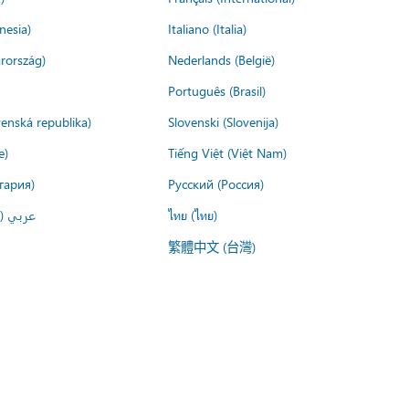
nesia)
Italiano (Italia)
rország)
Nederlands (België)
Português (Brasil)
venská republika)
Slovenski (Slovenija)
e)
Tiếng Việt (Việt Nam)
гария)
Русский (Россия)
عربي ()
ไทย (ไทย)
繁體中文 (台灣)