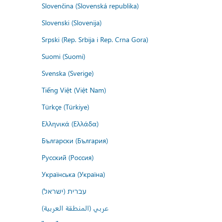
Slovenčina (Slovenská republika)
Slovenski (Slovenija)
Srpski (Rep. Srbija i Rep. Crna Gora)
Suomi (Suomi)
Svenska (Sverige)
Tiếng Việt (Việt Nam)
Türkçe (Türkiye)
Ελληνικά (Ελλάδα)
Български (България)
Русский (Россия)
Українська (Україна)
עברית (ישראל)
عربي (المنطقة العربية)