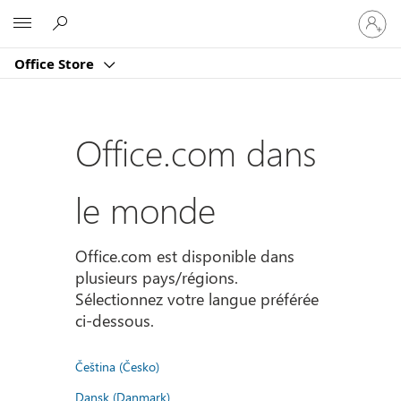
Connect
Microsoft
vous
à
Office Store
votre
compte
Office.com dans
le monde
Office.com est disponible dans
plusieurs pays/régions.
Sélectionnez votre langue préférée
ci-dessous.
Čeština (Česko)
Dansk (Danmark)