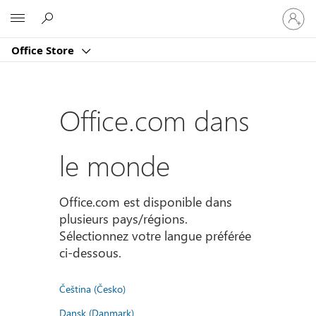
Connect
Microsoft
vous
à
Office Store
votre
compte
Office.com dans
le monde
Office.com est disponible dans
plusieurs pays/régions.
Sélectionnez votre langue préférée
ci-dessous.
Čeština (Česko)
Dansk (Danmark)