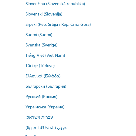
Slovenčina (Slovenská republika)
Slovenski (Slovenija)
Srpski (Rep. Srbija i Rep. Crna Gora)
Suomi (Suomi)
Svenska (Sverige)
Tiếng Việt (Việt Nam)
Türkçe (Türkiye)
Ελληνικά (Ελλάδα)
Български (България)
Русский (Россия)
Українська (Україна)
עברית (ישראל)
عربي (المنطقة العربية)