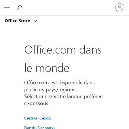
Connect
Microsoft
vous
à
Office Store
votre
compte
Office.com dans
le monde
Office.com est disponible dans
plusieurs pays/régions.
Sélectionnez votre langue préférée
ci-dessous.
Čeština (Česko)
Dansk (Danmark)