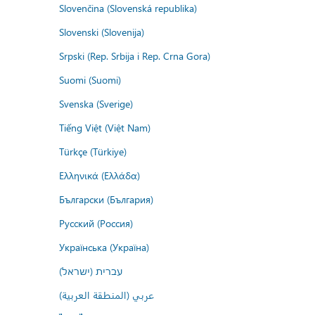
Slovenčina (Slovenská republika)
Slovenski (Slovenija)
Srpski (Rep. Srbija i Rep. Crna Gora)
Suomi (Suomi)
Svenska (Sverige)
Tiếng Việt (Việt Nam)
Türkçe (Türkiye)
Ελληνικά (Ελλάδα)
Български (България)
Русский (Россия)
Українська (Україна)
עברית (ישראל)
عربي (المنطقة العربية)