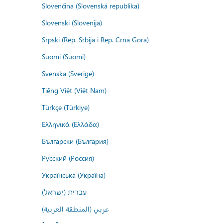
Slovenčina (Slovenská republika)
Slovenski (Slovenija)
Srpski (Rep. Srbija i Rep. Crna Gora)
Suomi (Suomi)
Svenska (Sverige)
Tiếng Việt (Việt Nam)
Türkçe (Türkiye)
Ελληνικά (Ελλάδα)
Български (България)
Русский (Россия)
Українська (Україна)
עברית (ישראל)
عربي (المنطقة العربية)