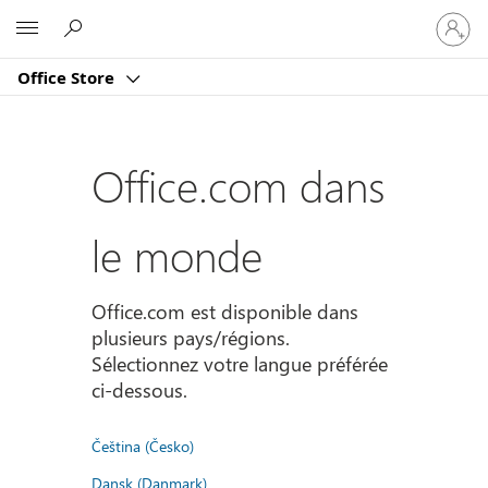
Connect
Microsoft
vous
à
Office Store
votre
compte
Office.com dans
le monde
Office.com est disponible dans
plusieurs pays/régions.
Sélectionnez votre langue préférée
ci-dessous.
Čeština (Česko)
Dansk (Danmark)