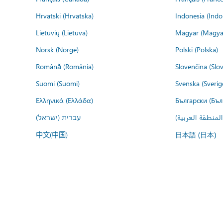
Hrvatski (Hrvatska)
Indonesia (Indo
Lietuvių (Lietuva)
Magyar (Magya
Norsk (Norge)
Polski (Polska)
Română (România)
Slovenčina (Slo
Suomi (Suomi)
Svenska (Sverig
Ελληνικά (Ελλάδα)
Български (Бъл
المنطقة العربية
עברית (ישראל)
中文(中国)
日本語 (日本)