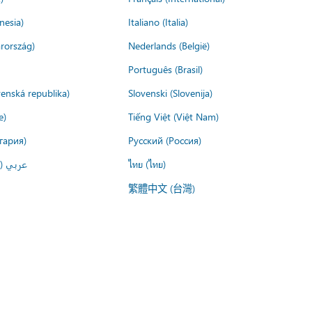
nesia)
Italiano (Italia)
rország)
Nederlands (België)
Português (Brasil)
venská republika)
Slovenski (Slovenija)
e)
Tiếng Việt (Việt Nam)
гария)
Русский (Россия)
عربي ()
ไทย (ไทย)
繁體中文 (台灣)