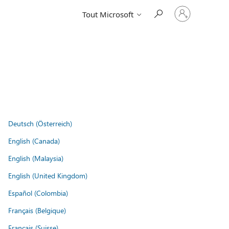
Connectez-
Tout Microsoft
vous
à
votre
compte
Deutsch (Österreich)
English (Canada)
English (Malaysia)
English (United Kingdom)
Español (Colombia)
Français (Belgique)
Français (Suisse)