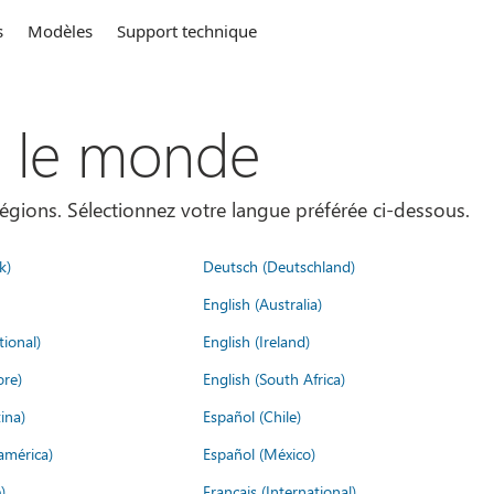
s
Modèles
Support technique
s le monde
égions. Sélectionnez votre langue préférée ci-dessous.
k)
Deutsch (Deutschland)
English (Australia)
tional)
English (Ireland)
ore)
English (South Africa)
ina)
Español (Chile)
américa)
Español (México)
)
Français (International)