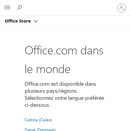
Connect
Microsoft
vous
à
Office Store
votre
compte
Office.com dans
le monde
Office.com est disponible dans
plusieurs pays/régions.
Sélectionnez votre langue préférée
ci-dessous.
Čeština (Česko)
Dansk (Danmark)