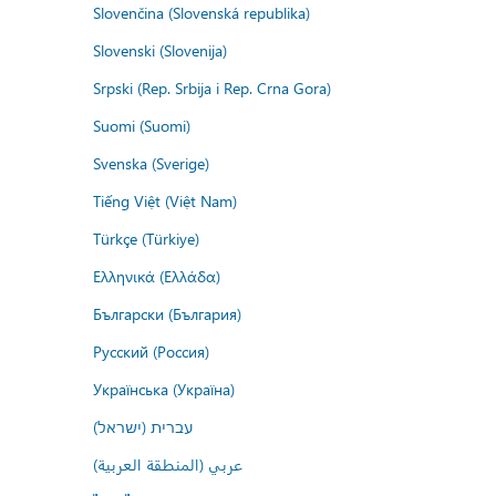
Slovenčina (Slovenská republika)
Slovenski (Slovenija)
Srpski (Rep. Srbija i Rep. Crna Gora)
Suomi (Suomi)
Svenska (Sverige)
Tiếng Việt (Việt Nam)
Türkçe (Türkiye)
Ελληνικά (Ελλάδα)
Български (България)
Русский (Россия)
Українська (Україна)
עברית (ישראל)
عربي (المنطقة العربية)