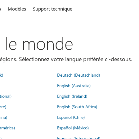
s
Modèles
Support technique
s le monde
égions. Sélectionnez votre langue préférée ci-dessous.
k)
Deutsch (Deutschland)
English (Australia)
tional)
English (Ireland)
ore)
English (South Africa)
ina)
Español (Chile)
américa)
Español (México)
)
Français (International)