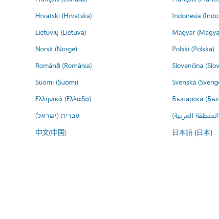
Hrvatski (Hrvatska)
Indonesia (Indo
Lietuvių (Lietuva)
Magyar (Magya
Norsk (Norge)
Polski (Polska)
Română (România)
Slovenčina (Slo
Suomi (Suomi)
Svenska (Sverig
Ελληνικά (Ελλάδα)
Български (Бъл
المنطقة العربية
עברית (ישראל)
中文(中国)
日本語 (日本)