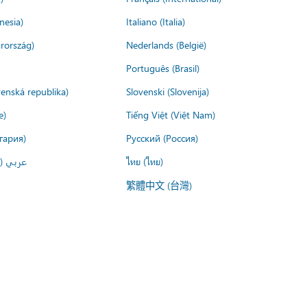
nesia)
Italiano (Italia)
rország)
Nederlands (België)
Português (Brasil)
venská republika)
Slovenski (Slovenija)
e)
Tiếng Việt (Việt Nam)
гария)
Русский (Россия)
عربي ()
ไทย (ไทย)
繁體中文 (台灣)