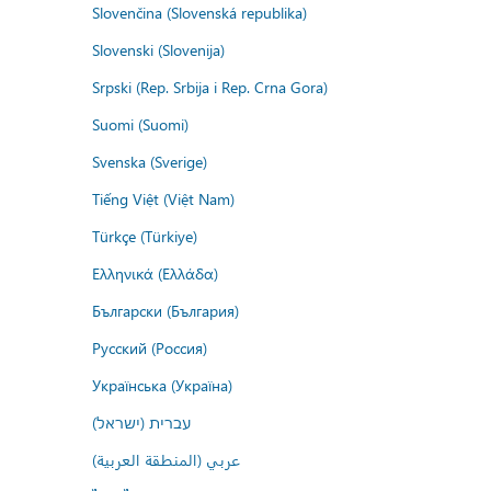
Slovenčina (Slovenská republika)
Slovenski (Slovenija)
Srpski (Rep. Srbija i Rep. Crna Gora)
Suomi (Suomi)
Svenska (Sverige)
Tiếng Việt (Việt Nam)
Türkçe (Türkiye)
Ελληνικά (Ελλάδα)
Български (България)
Русский (Россия)
Українська (Україна)
עברית (ישראל)
عربي (المنطقة العربية)