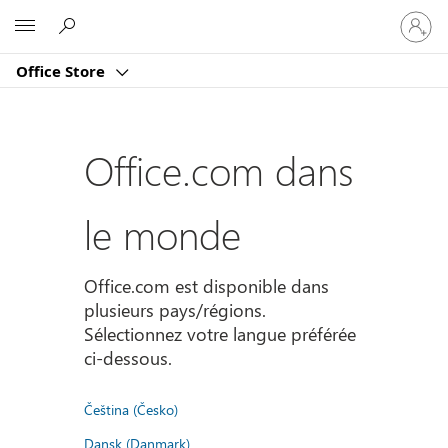
Connect
Microsoft
vous
à
Office Store
votre
compte
Office.com dans
le monde
Office.com est disponible dans
plusieurs pays/régions.
Sélectionnez votre langue préférée
ci-dessous.
Čeština (Česko)
Dansk (Danmark)