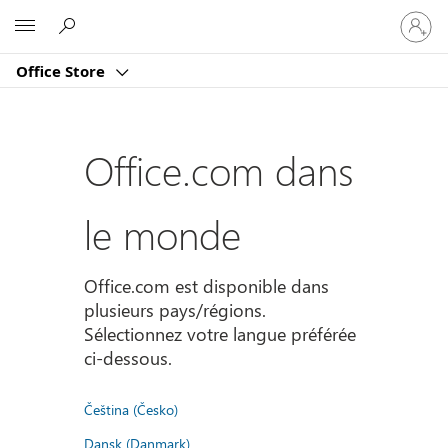
Connect
Microsoft
vous
à
Office Store
votre
compte
Office.com dans
le monde
Office.com est disponible dans
plusieurs pays/régions.
Sélectionnez votre langue préférée
ci-dessous.
Čeština (Česko)
Dansk (Danmark)