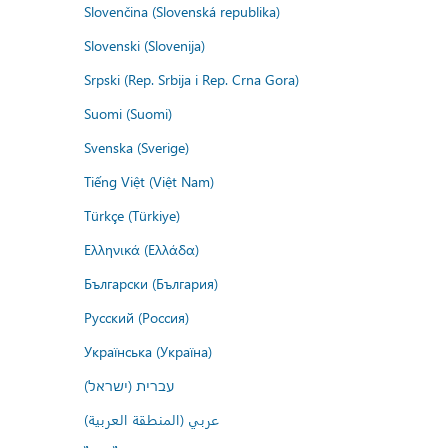
Slovenčina (Slovenská republika)
Slovenski (Slovenija)
Srpski (Rep. Srbija i Rep. Crna Gora)
Suomi (Suomi)
Svenska (Sverige)
Tiếng Việt (Việt Nam)
Türkçe (Türkiye)
Ελληνικά (Ελλάδα)
Български (България)
Русский (Россия)
Українська (Україна)
עברית (ישראל)
عربي (المنطقة العربية)