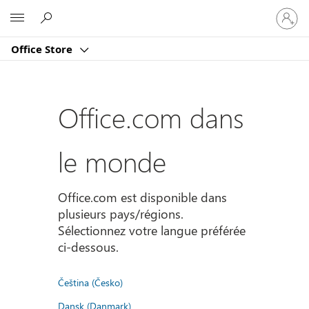
Connect
Microsoft
vous
à
Office Store
votre
compte
Office.com dans
le monde
Office.com est disponible dans
plusieurs pays/régions.
Sélectionnez votre langue préférée
ci-dessous.
Čeština (Česko)
Dansk (Danmark)