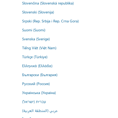
Slovenčina (Slovenská republika)
Slovenski (Slovenija)
Srpski (Rep. Srbija i Rep. Crna Gora)
Suomi (Suomi)
Svenska (Sverige)
Tiếng Việt (Việt Nam)
Türkçe (Türkiye)
Ελληνικά (Ελλάδα)
Български (България)
Русский (Россия)
Українська (Україна)
עברית (ישראל)
عربي (المنطقة العربية)