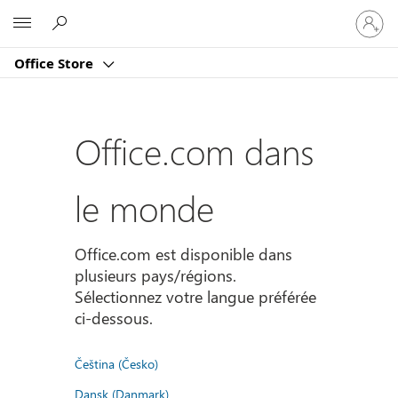
Connect
Microsoft
vous
à
Office Store
votre
compte
Office.com dans
le monde
Office.com est disponible dans
plusieurs pays/régions.
Sélectionnez votre langue préférée
ci-dessous.
Čeština (Česko)
Dansk (Danmark)