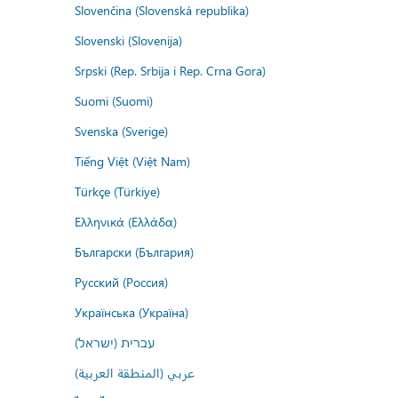
Slovenčina (Slovenská republika)
Slovenski (Slovenija)
Srpski (Rep. Srbija i Rep. Crna Gora)
Suomi (Suomi)
Svenska (Sverige)
Tiếng Việt (Việt Nam)
Türkçe (Türkiye)
Ελληνικά (Ελλάδα)
Български (България)
Русский (Россия)
Українська (Україна)
עברית (ישראל)
عربي (المنطقة العربية)