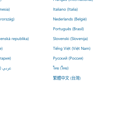
nesia)
Italiano (Italia)
rország)
Nederlands (België)
Português (Brasil)
venská republika)
Slovenski (Slovenija)
e)
Tiếng Việt (Việt Nam)
гария)
Русский (Россия)
عربي ()
ไทย (ไทย)
繁體中文 (台灣)