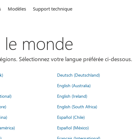
s
Modèles
Support technique
s le monde
égions. Sélectionnez votre langue préférée ci-dessous.
k)
Deutsch (Deutschland)
English (Australia)
tional)
English (Ireland)
ore)
English (South Africa)
ina)
Español (Chile)
américa)
Español (México)
)
Français (International)