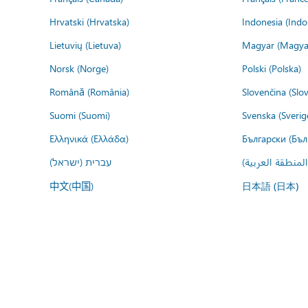
Hrvatski (Hrvatska)
Indonesia (Indo
Lietuvių (Lietuva)
Magyar (Magya
Norsk (Norge)
Polski (Polska)
Română (România)
Slovenčina (Slo
Suomi (Suomi)
Svenska (Sverig
Ελληνικά (Ελλάδα)
Български (Бъл
المنطقة العربية
עברית (ישראל)
中文(中国)
日本語 (日本)