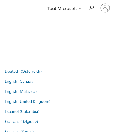
Connectez-
Tout Microsoft
vous
à
votre
compte
Deutsch (Österreich)
English (Canada)
English (Malaysia)
English (United Kingdom)
Español (Colombia)
Français (Belgique)
Français (Suisse)