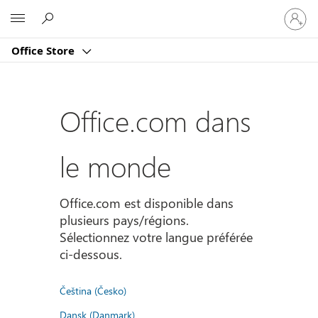
Connect
Microsoft
vous
à
Office Store
votre
compte
Office.com dans
le monde
Office.com est disponible dans
plusieurs pays/régions.
Sélectionnez votre langue préférée
ci-dessous.
Čeština (Česko)
Dansk (Danmark)