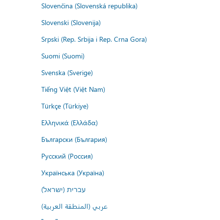
Slovenčina (Slovenská republika)
Slovenski (Slovenija)
Srpski (Rep. Srbija i Rep. Crna Gora)
Suomi (Suomi)
Svenska (Sverige)
Tiếng Việt (Việt Nam)
Türkçe (Türkiye)
Ελληνικά (Ελλάδα)
Български (България)
Русский (Россия)
Українська (Україна)
עברית (ישראל)
عربي (المنطقة العربية)