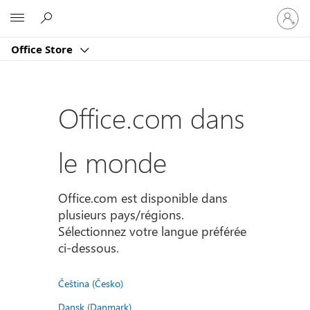
Connect
Microsoft
vous
à
Office Store
votre
compte
Office.com dans
le monde
Office.com est disponible dans
plusieurs pays/régions.
Sélectionnez votre langue préférée
ci-dessous.
Čeština (Česko)
Dansk (Danmark)