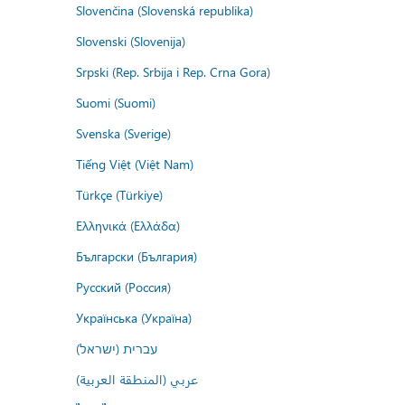
Slovenčina (Slovenská republika)
Slovenski (Slovenija)
Srpski (Rep. Srbija i Rep. Crna Gora)
Suomi (Suomi)
Svenska (Sverige)
Tiếng Việt (Việt Nam)
Türkçe (Türkiye)
Ελληνικά (Ελλάδα)
Български (България)
Русский (Россия)
Українська (Україна)
עברית (ישראל)
عربي (المنطقة العربية)