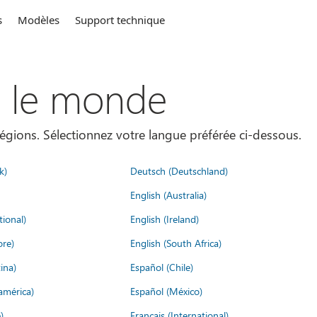
s
Modèles
Support technique
s le monde
égions. Sélectionnez votre langue préférée ci-dessous.
k)
Deutsch (Deutschland)
English (Australia)
tional)
English (Ireland)
ore)
English (South Africa)
ina)
Español (Chile)
américa)
Español (México)
)
Français (International)