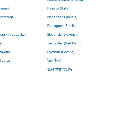
nesia)
Italiano (Italia)
rország)
Nederlands (België)
Português (Brasil)
venská republika)
Slovenski (Slovenija)
e)
Tiếng Việt (Việt Nam)
гария)
Русский (Россия)
عربي ()
ไทย (ไทย)
繁體中文 (台灣)