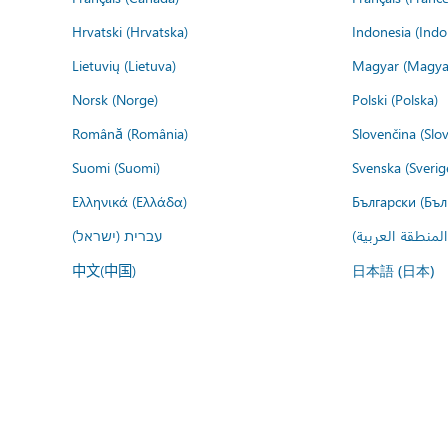
Hrvatski (Hrvatska)
Indonesia (Indo
Lietuvių (Lietuva)
Magyar (Magya
Norsk (Norge)
Polski (Polska)
Română (România)
Slovenčina (Slo
Suomi (Suomi)
Svenska (Sverig
Ελληνικά (Ελλάδα)
Български (Бъл
المنطقة العربية
עברית (ישראל)
中文(中国)
日本語 (日本)