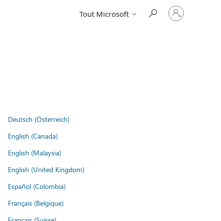
Connectez-
Tout Microsoft
vous
à
votre
compte
Deutsch (Österreich)
English (Canada)
English (Malaysia)
English (United Kingdom)
Español (Colombia)
Français (Belgique)
Français (Suisse)