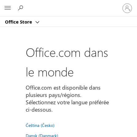
Connect
Microsoft
vous
à
Office Store
votre
compte
Office.com dans
le monde
Office.com est disponible dans
plusieurs pays/régions.
Sélectionnez votre langue préférée
ci-dessous.
Čeština (Česko)
Dansk (Danmark)