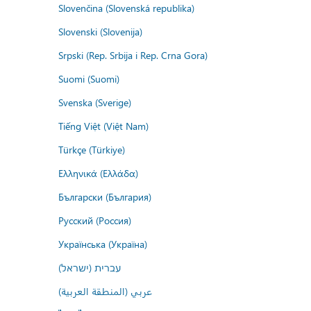
Slovenčina (Slovenská republika)
Slovenski (Slovenija)
Srpski (Rep. Srbija i Rep. Crna Gora)
Suomi (Suomi)
Svenska (Sverige)
Tiếng Việt (Việt Nam)
Türkçe (Türkiye)
Ελληνικά (Ελλάδα)
Български (България)
Русский (Россия)
Українська (Україна)
עברית (ישראל)
عربي (المنطقة العربية)