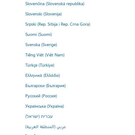
Slovenčina (Slovenská republika)
Slovenski (Slovenija)
Srpski (Rep. Srbija i Rep. Crna Gora)
Suomi (Suomi)
Svenska (Sverige)
Tiếng Việt (Việt Nam)
Türkçe (Türkiye)
Ελληνικά (Ελλάδα)
Български (България)
Русский (Россия)
Українська (Україна)
עברית (ישראל)
عربي (المنطقة العربية)