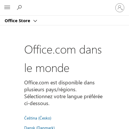
Connect
Microsoft
vous
à
Office Store
votre
compte
Office.com dans
le monde
Office.com est disponible dans
plusieurs pays/régions.
Sélectionnez votre langue préférée
ci-dessous.
Čeština (Česko)
Dansk (Danmark)