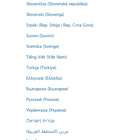
Slovenčina (Slovenská republika)
Slovenski (Slovenija)
Srpski (Rep. Srbija i Rep. Crna Gora)
Suomi (Suomi)
Svenska (Sverige)
Tiếng Việt (Việt Nam)
Türkçe (Türkiye)
Ελληνικά (Ελλάδα)
Български (България)
Русский (Россия)
Українська (Україна)
עברית (ישראל)
عربي (المنطقة العربية)