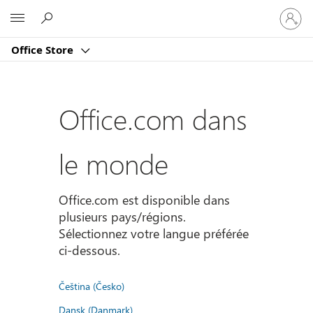
Connect
Microsoft
vous
à
Office Store
votre
compte
Office.com dans
le monde
Office.com est disponible dans
plusieurs pays/régions.
Sélectionnez votre langue préférée
ci-dessous.
Čeština (Česko)
Dansk (Danmark)