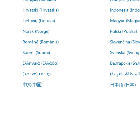
Hrvatski (Hrvatska)
Indonesia (Indo
Lietuvių (Lietuva)
Magyar (Magya
Norsk (Norge)
Polski (Polska)
Română (România)
Slovenčina (Slo
Suomi (Suomi)
Svenska (Sverig
Ελληνικά (Ελλάδα)
Български (Бъл
المنطقة العربية
עברית (ישראל)
中文(中国)
日本語 (日本)