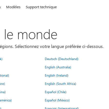
s
Modèles
Support technique
s le monde
égions. Sélectionnez votre langue préférée ci-dessous.
k)
Deutsch (Deutschland)
English (Australia)
tional)
English (Ireland)
ore)
English (South Africa)
ina)
Español (Chile)
américa)
Español (México)
)
Français (International)