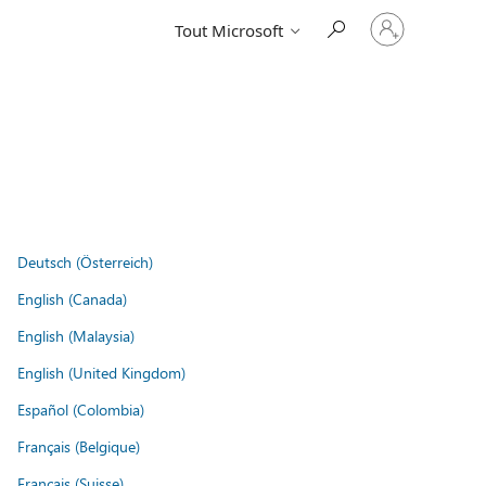
Connectez-
Tout Microsoft
vous
à
votre
compte
Deutsch (Österreich)
English (Canada)
English (Malaysia)
English (United Kingdom)
Español (Colombia)
Français (Belgique)
Français (Suisse)