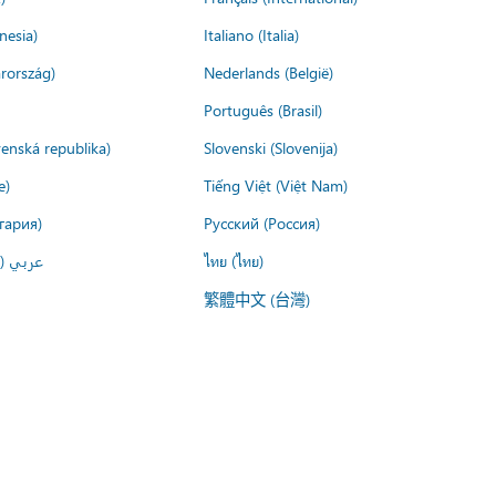
nesia)
Italiano (Italia)
rország)
Nederlands (België)
Português (Brasil)
venská republika)
Slovenski (Slovenija)
e)
Tiếng Việt (Việt Nam)
гария)
Русский (Россия)
عربي ()
ไทย (ไทย)
繁體中文 (台灣)