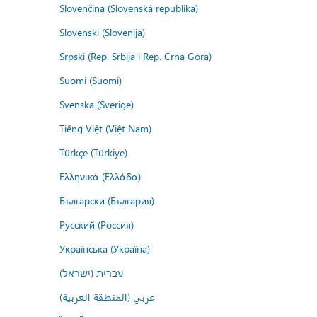
Slovenčina (Slovenská republika)
Slovenski (Slovenija)
Srpski (Rep. Srbija i Rep. Crna Gora)
Suomi (Suomi)
Svenska (Sverige)
Tiếng Việt (Việt Nam)
Türkçe (Türkiye)
Ελληνικά (Ελλάδα)
Български (България)
Русский (Россия)
Українська (Україна)
עברית (ישראל)
عربي (المنطقة العربية)