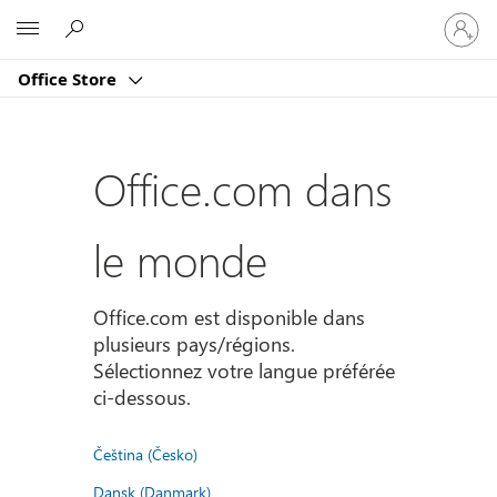
Connect
Microsoft
vous
à
Office Store
votre
compte
Office.com dans
le monde
Office.com est disponible dans
plusieurs pays/régions.
Sélectionnez votre langue préférée
ci-dessous.
Čeština (Česko)
Dansk (Danmark)