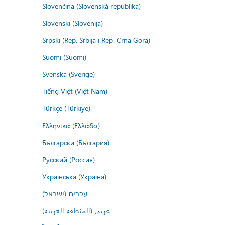
Slovenčina (Slovenská republika)
Slovenski (Slovenija)
Srpski (Rep. Srbija i Rep. Crna Gora)
Suomi (Suomi)
Svenska (Sverige)
Tiếng Việt (Việt Nam)
Türkçe (Türkiye)
Ελληνικά (Ελλάδα)
Български (България)
Русский (Россия)
Українська (Україна)
עברית (ישראל)
عربي (المنطقة العربية)