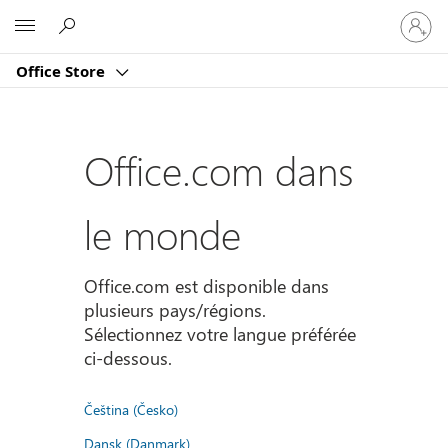
Connect
Microsoft
vous
à
Office Store
votre
compte
Office.com dans
le monde
Office.com est disponible dans
plusieurs pays/régions.
Sélectionnez votre langue préférée
ci-dessous.
Čeština (Česko)
Dansk (Danmark)