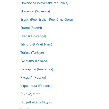
Slovenčina (Slovenská republika)
Slovenski (Slovenija)
Srpski (Rep. Srbija i Rep. Crna Gora)
Suomi (Suomi)
Svenska (Sverige)
Tiếng Việt (Việt Nam)
Türkçe (Türkiye)
Ελληνικά (Ελλάδα)
Български (България)
Русский (Россия)
Українська (Україна)
עברית (ישראל)
عربي (المنطقة العربية)