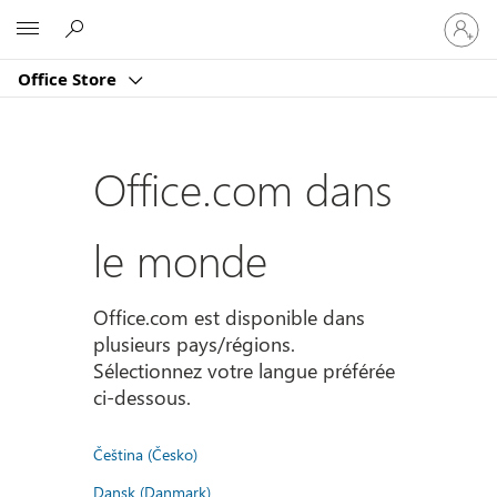
Connect
Microsoft
vous
à
Office Store
votre
compte
Office.com dans
le monde
Office.com est disponible dans
plusieurs pays/régions.
Sélectionnez votre langue préférée
ci-dessous.
Čeština (Česko)
Dansk (Danmark)