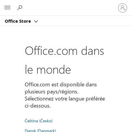
Connect
Microsoft
vous
à
Office Store
votre
compte
Office.com dans
le monde
Office.com est disponible dans
plusieurs pays/régions.
Sélectionnez votre langue préférée
ci-dessous.
Čeština (Česko)
Dansk (Danmark)