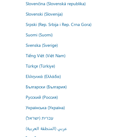
Slovenčina (Slovenská republika)
Slovenski (Slovenija)
Srpski (Rep. Srbija i Rep. Crna Gora)
Suomi (Suomi)
Svenska (Sverige)
Tiếng Việt (Việt Nam)
Türkçe (Türkiye)
Ελληνικά (Ελλάδα)
Български (България)
Русский (Россия)
Українська (Україна)
עברית (ישראל)
عربي (المنطقة العربية)