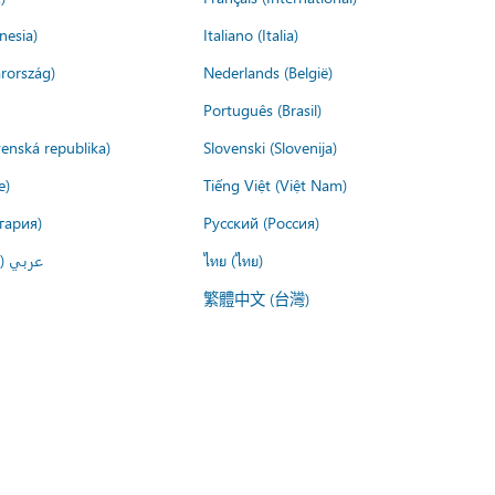
nesia)
Italiano (Italia)
rország)
Nederlands (België)
Português (Brasil)
venská republika)
Slovenski (Slovenija)
e)
Tiếng Việt (Việt Nam)
гария)
Русский (Россия)
عربي ()
ไทย (ไทย)
繁體中文 (台灣)