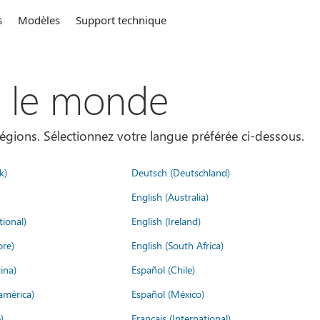
s
Modèles
Support technique
s le monde
égions. Sélectionnez votre langue préférée ci-dessous.
k)
Deutsch (Deutschland)
English (Australia)
tional)
English (Ireland)
ore)
English (South Africa)
ina)
Español (Chile)
américa)
Español (México)
)
Français (International)