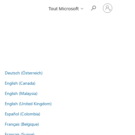
Connectez-
Tout Microsoft
vous
à
votre
compte
Deutsch (Österreich)
English (Canada)
English (Malaysia)
English (United Kingdom)
Español (Colombia)
Français (Belgique)
Français (Suisse)