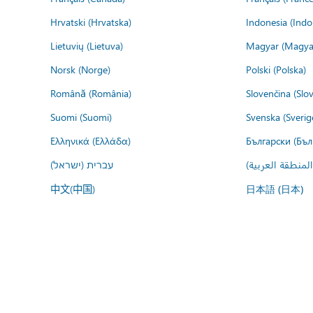
Hrvatski (Hrvatska)
Indonesia (Indo
Lietuvių (Lietuva)
Magyar (Magya
Norsk (Norge)
Polski (Polska)
Română (România)
Slovenčina (Slo
Suomi (Suomi)
Svenska (Sverig
Ελληνικά (Ελλάδα)
Български (Бъл
المنطقة العربية
עברית (ישראל)
中文(中国)
日本語 (日本)