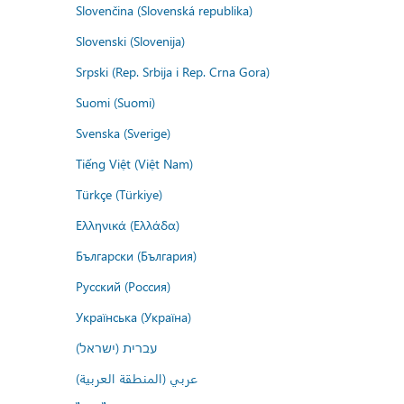
Slovenčina (Slovenská republika)
Slovenski (Slovenija)
Srpski (Rep. Srbija i Rep. Crna Gora)
Suomi (Suomi)
Svenska (Sverige)
Tiếng Việt (Việt Nam)
Türkçe (Türkiye)
Ελληνικά (Ελλάδα)
Български (България)
Русский (Россия)
Українська (Україна)
עברית (ישראל)
عربي (المنطقة العربية)