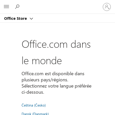
Connect
Microsoft
vous
à
Office Store
votre
compte
Office.com dans
le monde
Office.com est disponible dans
plusieurs pays/régions.
Sélectionnez votre langue préférée
ci-dessous.
Čeština (Česko)
Dansk (Danmark)