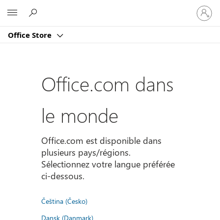
Connect
Microsoft
vous
à
Office Store
votre
compte
Office.com dans
le monde
Office.com est disponible dans
plusieurs pays/régions.
Sélectionnez votre langue préférée
ci-dessous.
Čeština (Česko)
Dansk (Danmark)