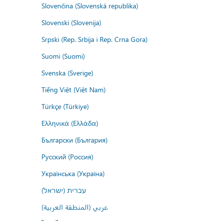
Slovenčina (Slovenská republika)
Slovenski (Slovenija)
Srpski (Rep. Srbija i Rep. Crna Gora)
Suomi (Suomi)
Svenska (Sverige)
Tiếng Việt (Việt Nam)
Türkçe (Türkiye)
Ελληνικά (Ελλάδα)
Български (България)
Русский (Россия)
Українська (Україна)
עברית (ישראל)
عربي (المنطقة العربية)