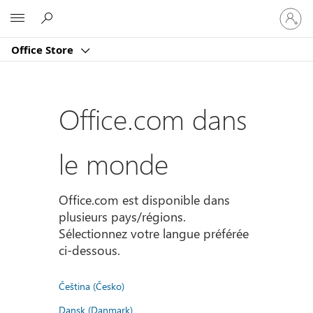
Connect
Microsoft
vous
à
Office Store
votre
compte
Office.com dans
le monde
Office.com est disponible dans
plusieurs pays/régions.
Sélectionnez votre langue préférée
ci-dessous.
Čeština (Česko)
Dansk (Danmark)