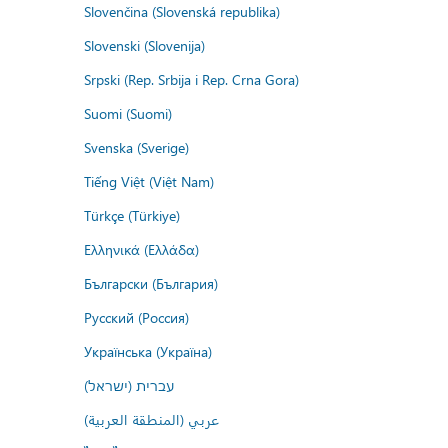
Slovenčina (Slovenská republika)
Slovenski (Slovenija)
Srpski (Rep. Srbija i Rep. Crna Gora)
Suomi (Suomi)
Svenska (Sverige)
Tiếng Việt (Việt Nam)
Türkçe (Türkiye)
Ελληνικά (Ελλάδα)
Български (България)
Русский (Россия)
Українська (Україна)
עברית (ישראל)
عربي (المنطقة العربية)