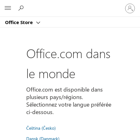
Connect
Microsoft
vous
à
Office Store
votre
compte
Office.com dans
le monde
Office.com est disponible dans
plusieurs pays/régions.
Sélectionnez votre langue préférée
ci-dessous.
Čeština (Česko)
Dansk (Danmark)