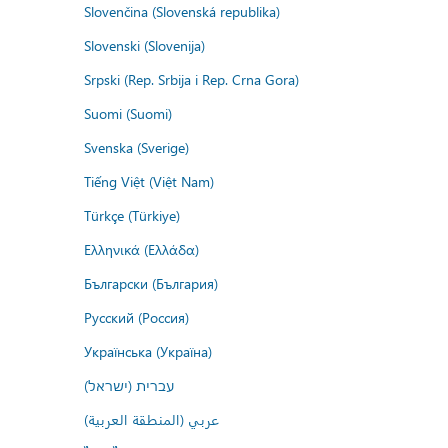
Slovenčina (Slovenská republika)
Slovenski (Slovenija)
Srpski (Rep. Srbija i Rep. Crna Gora)
Suomi (Suomi)
Svenska (Sverige)
Tiếng Việt (Việt Nam)
Türkçe (Türkiye)
Ελληνικά (Ελλάδα)
Български (България)
Русский (Россия)
Українська (Україна)
עברית (ישראל)
عربي (المنطقة العربية)