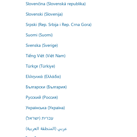
Slovenčina (Slovenská republika)
Slovenski (Slovenija)
Srpski (Rep. Srbija i Rep. Crna Gora)
Suomi (Suomi)
Svenska (Sverige)
Tiếng Việt (Việt Nam)
Türkçe (Türkiye)
Ελληνικά (Ελλάδα)
Български (България)
Русский (Россия)
Українська (Україна)
עברית (ישראל)
عربي (المنطقة العربية)