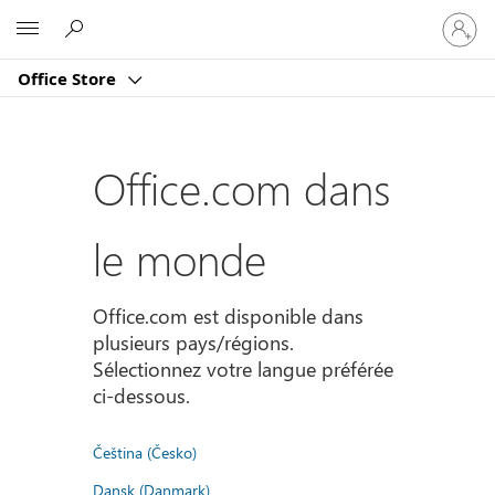
Connect
Microsoft
vous
à
Office Store
votre
compte
Office.com dans
le monde
Office.com est disponible dans
plusieurs pays/régions.
Sélectionnez votre langue préférée
ci-dessous.
Čeština (Česko)
Dansk (Danmark)