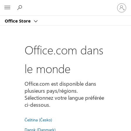
Connect
Microsoft
vous
à
Office Store
votre
compte
Office.com dans
le monde
Office.com est disponible dans
plusieurs pays/régions.
Sélectionnez votre langue préférée
ci-dessous.
Čeština (Česko)
Dansk (Danmark)