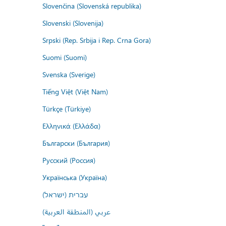
Slovenčina (Slovenská republika)
Slovenski (Slovenija)
Srpski (Rep. Srbija i Rep. Crna Gora)
Suomi (Suomi)
Svenska (Sverige)
Tiếng Việt (Việt Nam)
Türkçe (Türkiye)
Ελληνικά (Ελλάδα)
Български (България)
Русский (Россия)
Українська (Україна)
עברית (ישראל)
عربي (المنطقة العربية)