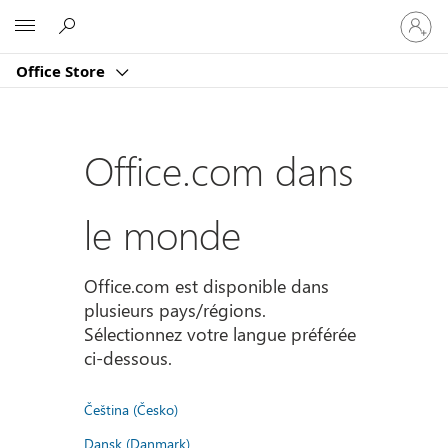
Connect
Microsoft
vous
à
Office Store
votre
compte
Office.com dans
le monde
Office.com est disponible dans
plusieurs pays/régions.
Sélectionnez votre langue préférée
ci-dessous.
Čeština (Česko)
Dansk (Danmark)