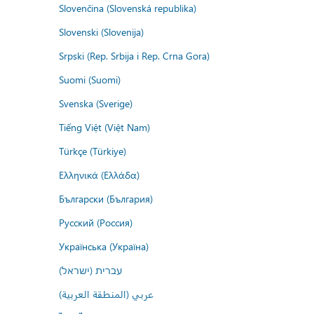
Slovenčina (Slovenská republika)
Slovenski (Slovenija)
Srpski (Rep. Srbija i Rep. Crna Gora)
Suomi (Suomi)
Svenska (Sverige)
Tiếng Việt (Việt Nam)
Türkçe (Türkiye)
Ελληνικά (Ελλάδα)
Български (България)
Русский (Россия)
Українська (Україна)
עברית (ישראל)
عربي (المنطقة العربية)