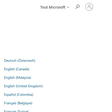
Connectez-
Tout Microsoft
vous
à
votre
compte
Deutsch (Österreich)
English (Canada)
English (Malaysia)
English (United Kingdom)
Español (Colombia)
Français (Belgique)
Français (Suisse)