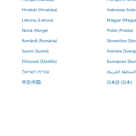
Hrvatski (Hrvatska)
Indonesia (Indo
Lietuvių (Lietuva)
Magyar (Magya
Norsk (Norge)
Polski (Polska)
Română (România)
Slovenčina (Slo
Suomi (Suomi)
Svenska (Sverig
Ελληνικά (Ελλάδα)
Български (Бъл
المنطقة العربية
עברית (ישראל)
中文(中国)
日本語 (日本)