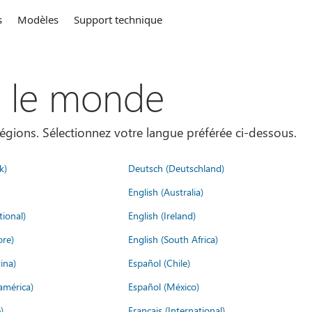
s
Modèles
Support technique
s le monde
égions. Sélectionnez votre langue préférée ci-dessous.
k)
Deutsch (Deutschland)
English (Australia)
tional)
English (Ireland)
ore)
English (South Africa)
ina)
Español (Chile)
américa)
Español (México)
)
Français (International)