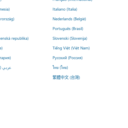
nesia)
Italiano (Italia)
rország)
Nederlands (België)
Português (Brasil)
venská republika)
Slovenski (Slovenija)
e)
Tiếng Việt (Việt Nam)
гария)
Русский (Россия)
عربي ()
ไทย (ไทย)
繁體中文 (台灣)