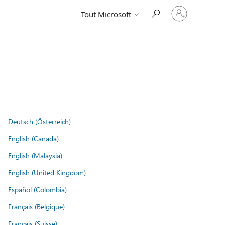
Connectez-
Tout Microsoft
vous
à
votre
compte
Deutsch (Österreich)
English (Canada)
English (Malaysia)
English (United Kingdom)
Español (Colombia)
Français (Belgique)
Français (Suisse)