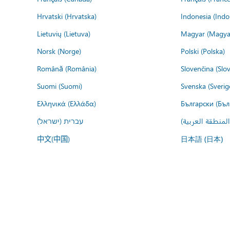
Hrvatski (Hrvatska)
Indonesia (Indo
Lietuvių (Lietuva)
Magyar (Magya
Norsk (Norge)
Polski (Polska)
Română (România)
Slovenčina (Slo
Suomi (Suomi)
Svenska (Sverig
Ελληνικά (Ελλάδα)
Български (Бъл
المنطقة العربية
עברית (ישראל)
中文(中国)
日本語 (日本)