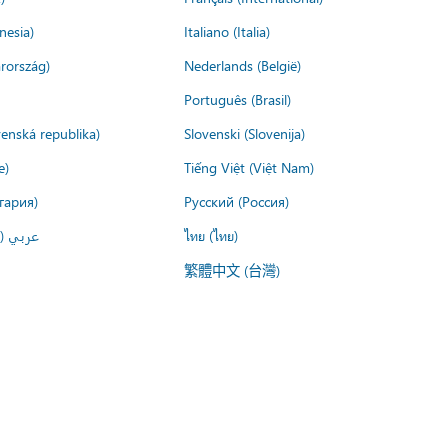
nesia)
Italiano (Italia)
rország)
Nederlands (België)
Português (Brasil)
venská republika)
Slovenski (Slovenija)
e)
Tiếng Việt (Việt Nam)
гария)
Русский (Россия)
عربي ()
ไทย (ไทย)
繁體中文 (台灣)