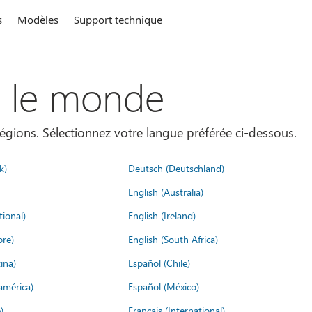
s
Modèles
Support technique
s le monde
égions. Sélectionnez votre langue préférée ci-dessous.
k)
Deutsch (Deutschland)
English (Australia)
tional)
English (Ireland)
ore)
English (South Africa)
ina)
Español (Chile)
américa)
Español (México)
)
Français (International)