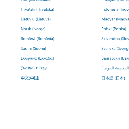
Hrvatski (Hrvatska)
Indonesia (Indo
Lietuvių (Lietuva)
Magyar (Magya
Norsk (Norge)
Polski (Polska)
Română (România)
Slovenčina (Slo
Suomi (Suomi)
Svenska (Sverig
Ελληνικά (Ελλάδα)
Български (Бъл
المنطقة العربية
עברית (ישראל)
中文(中国)
日本語 (日本)