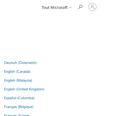
Connectez-
Tout Microsoft
vous
à
votre
compte
Deutsch (Österreich)
English (Canada)
English (Malaysia)
English (United Kingdom)
Español (Colombia)
Français (Belgique)
Français (Suisse)