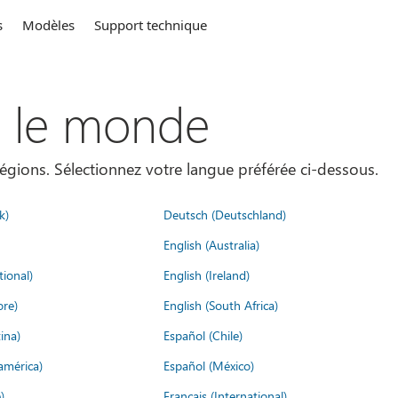
s
Modèles
Support technique
s le monde
égions. Sélectionnez votre langue préférée ci-dessous.
k)
Deutsch (Deutschland)
English (Australia)
tional)
English (Ireland)
ore)
English (South Africa)
ina)
Español (Chile)
américa)
Español (México)
)
Français (International)