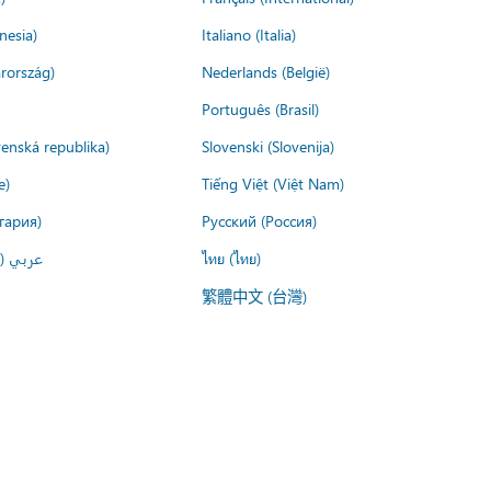
nesia)
Italiano (Italia)
rország)
Nederlands (België)
Português (Brasil)
venská republika)
Slovenski (Slovenija)
e)
Tiếng Việt (Việt Nam)
гария)
Русский (Россия)
عربي ()
ไทย (ไทย)
繁體中文 (台灣)