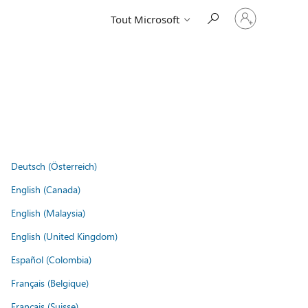
Connectez-
Tout Microsoft
vous
à
votre
compte
Deutsch (Österreich)
English (Canada)
English (Malaysia)
English (United Kingdom)
Español (Colombia)
Français (Belgique)
Français (Suisse)