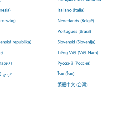
nesia)
Italiano (Italia)
rország)
Nederlands (België)
Português (Brasil)
venská republika)
Slovenski (Slovenija)
e)
Tiếng Việt (Việt Nam)
гария)
Русский (Россия)
عربي ()
ไทย (ไทย)
繁體中文 (台灣)