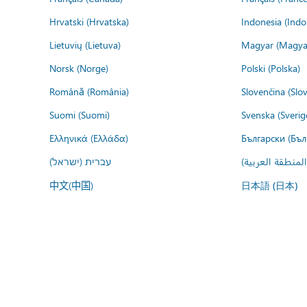
Hrvatski (Hrvatska)
Indonesia (Indo
Lietuvių (Lietuva)
Magyar (Magya
Norsk (Norge)
Polski (Polska)
Română (România)
Slovenčina (Slo
Suomi (Suomi)
Svenska (Sverig
Ελληνικά (Ελλάδα)
Български (Бъл
المنطقة العربية
עברית (ישראל)
中文(中国)
日本語 (日本)