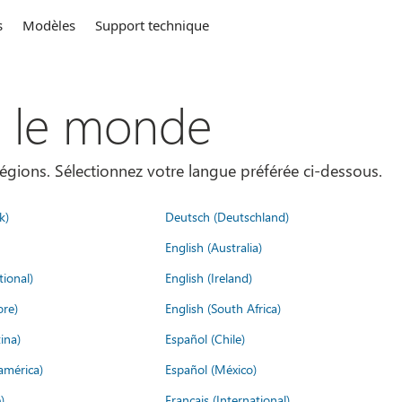
s
Modèles
Support technique
s le monde
égions. Sélectionnez votre langue préférée ci-dessous.
k)
Deutsch (Deutschland)
English (Australia)
tional)
English (Ireland)
ore)
English (South Africa)
ina)
Español (Chile)
américa)
Español (México)
)
Français (International)