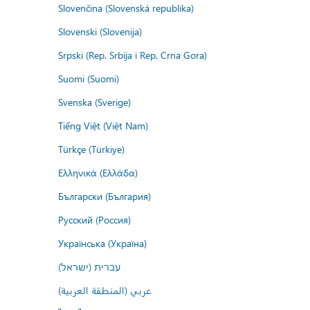
Slovenčina (Slovenská republika)
Slovenski (Slovenija)
Srpski (Rep. Srbija i Rep. Crna Gora)
Suomi (Suomi)
Svenska (Sverige)
Tiếng Việt (Việt Nam)
Türkçe (Türkiye)
Ελληνικά (Ελλάδα)
Български (България)
Русский (Россия)
Українська (Україна)
עברית (ישראל)
عربي (المنطقة العربية)