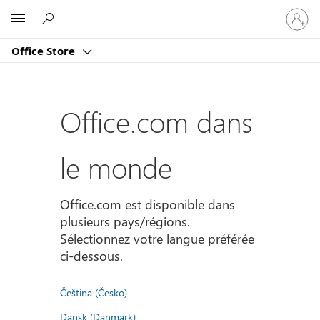
Connect
Microsoft
vous
à
Office Store
votre
compte
Office.com dans
le monde
Office.com est disponible dans
plusieurs pays/régions.
Sélectionnez votre langue préférée
ci-dessous.
Čeština (Česko)
Dansk (Danmark)