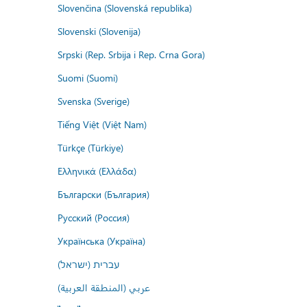
Slovenčina (Slovenská republika)
Slovenski (Slovenija)
Srpski (Rep. Srbija i Rep. Crna Gora)
Suomi (Suomi)
Svenska (Sverige)
Tiếng Việt (Việt Nam)
Türkçe (Türkiye)
Ελληνικά (Ελλάδα)
Български (България)
Русский (Россия)
Українська (Україна)
עברית (ישראל)
عربي (المنطقة العربية)