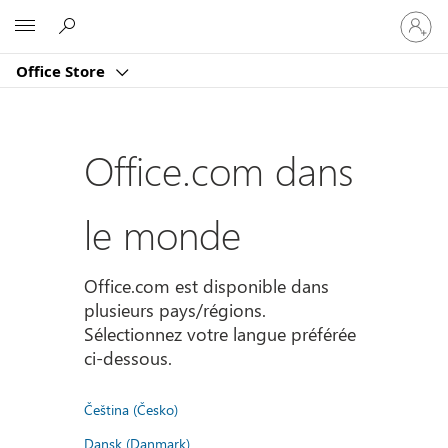
Connect
Microsoft
vous
à
Office Store
votre
compte
Office.com dans
le monde
Office.com est disponible dans
plusieurs pays/régions.
Sélectionnez votre langue préférée
ci-dessous.
Čeština (Česko)
Dansk (Danmark)